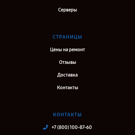
Ремонт видеокарты Gigabyte NVIDIA GeForce RTX 3090TI в г. Киров
Серверы
Ремонт видеокарты Gigabyte NVIDIA GeForce RTX 3090TI в г.
Москва
Ремонт видеокарты Gigabyte NVIDIA GeForce RTX 3090TI в г.
СТРАНИЦЫ
Санкт-Петербург
Цены на ремонт
Отзывы
Доставка
Контакты
КОНТАКТЫ
+7 (800) 100-87-60