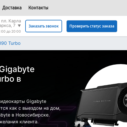
Доставка
Контакты
 пл. Карла
аркса, 7
▼
Проверить статус заказа
Заказать звонок
:00 до 20:00
090 Turbo
Gigabyte
rbo в
идеокарты Gigabyte
тся как с выездом на дом,
abyte в Новосибирске.
желания клиента.