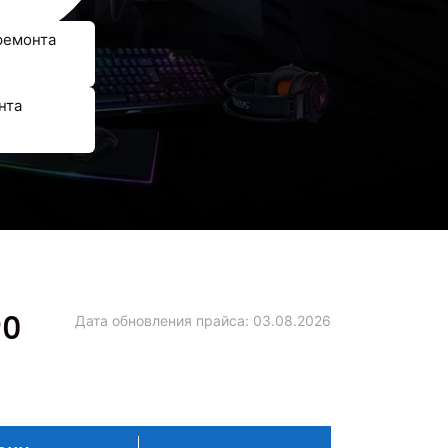
ремонта
нта
90
Дата обновления прайса:
03.08.2026