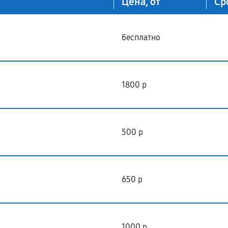
Цена, от
Ср
бесплатно
1800 р
500 р
650 р
1000 р