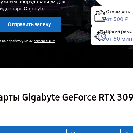
 нужным оборудованием для
идеокарт Gigabyte.
Стоимость 
от 500 ₽
Отправить заявку
Время ремо
от 50 мин
е на обработку моих
персональных
рты Gigabyte GeForce RTX 30