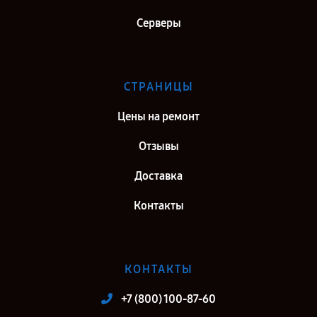
Ремонт материнской платы Gigabyte B660M DS3H DDR4 в г. Киров
Серверы
Ремонт материнской платы Gigabyte B660M DS3H DDR4 в г.
Москва
Ремонт материнской платы Gigabyte B660M DS3H DDR4 в г. Санкт-
Петербург
СТРАНИЦЫ
Цены на ремонт
Отзывы
Доставка
Контакты
КОНТАКТЫ
+7 (800) 100-87-60